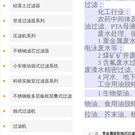
过滤；
硅藻土过滤器
化工行业
：
农药中间体及催
管道过滤器系列
油过滤、PTA母
废水处理
、
压滤机系列
1 重金属废水
电泳废水等；
不锈钢滤芯过滤器
2 煤矿矿井废
3 含氟废水过
小车移动袋式过滤系统
废漆水精密过滤
4 河水、地下
科研实验室过滤器系列
工业用油脱蜡
1 生物柴油、
不锈钢板多层板框层叠式过滤
物油、食用油脱
器系列
烛式过滤机
拉油、芥末油、
过滤机
上一篇：
贵金属提取烛式过滤