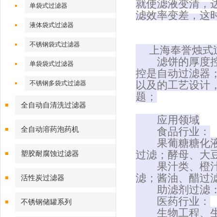
就使滤液变清，
单袋式过滤器
滤效率变差，这
液体袋式过滤器
不锈钢袋式过滤器
上海奉誉烛式
滤饼的厚度控制
单袋袋式过滤器
控是
自动过滤器
以及的
工艺设计
不锈钢多袋式过滤器
题；
全自动自清洗过滤器
应用领域
全自动溶药泡药机
食品行业：
果葡糖糖化液、
过滤；酵母、
大
塑胶耐腐蚀过滤器
果汁类、橙汁、
滤；酱油、醋过
活性炭过滤器
助滤剂过滤：活
医药行业
：
不锈钢储罐系列
生物工程、生物