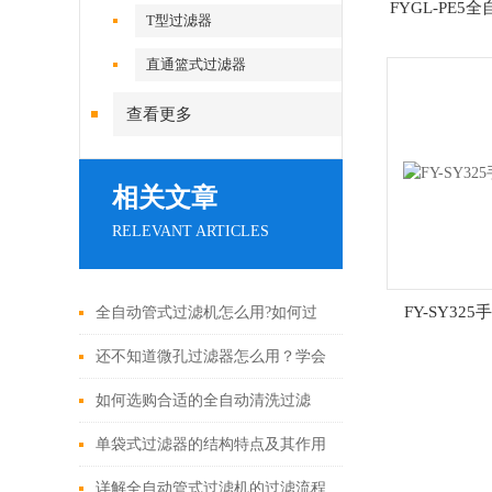
FYGL-PE
T型过滤器
直通篮式过滤器
查看更多
相关文章
RELEVANT ARTICLES
FY-SY32
全自动管式过滤机怎么用?如何过
滤?我来告诉您
还不知道微孔过滤器怎么用？学会
这5个步骤就能轻松上手！
如何选购合适的全自动清洗过滤
器？或许这篇文章可以帮到你
单袋式过滤器的结构特点及其作用
详解全自动管式过滤机的过滤流程