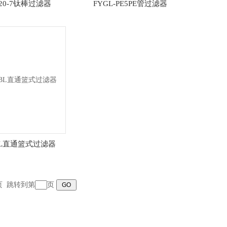
-20-7钛棒过滤器
FYGL-PE5PE管过滤器
SBL直通篮式过滤器
末页 跳转到第
页