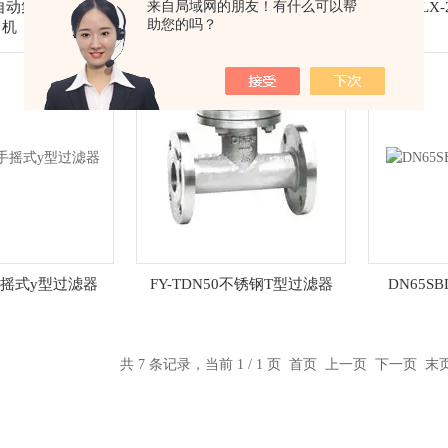
来自局域网的朋友！有什么可以帮
5全自动集束管式过滤
FYGL-PE5全自动管式过滤机
FY-LX
助您的吗？
机
5手摇式y型过滤器
FY-TDN50不锈钢T型过滤器
DN65
共 7 条记录，当前 1 / 1 页 首页 上一页 下一页 