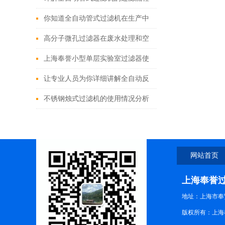
和反洗流程
你知道全自动管式过滤机在生产中
要注意哪些事情吗
高分子微孔过滤器在废水处理和空
气净化中的作用
上海奉誉小型单层实验室过滤器使
用说明
让专业人员为你详细讲解全自动反
冲洗过滤器的工作流程
不锈钢烛式过滤机的使用情况分析
讲述
网站首页
上海奉誉
地址：上海市奉
版权所有：上海