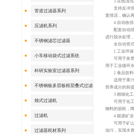
3.在线清洗
支持反冲洗、
管道过滤器系列
复情况，确认
4.自动收排
压滤机系列
配套自动排污
进行脱水处理
不锈钢滤芯过滤器
全自动管式过
1.工业环保
小车移动袋式过滤系统
可用于各类工
用于工业循环
科研实验室过滤器系列
2.食品饮料
适用于果汁、
不锈钢板多层板框层叠式过滤
营养成分的前
3.精细化工
器系列
烛式过滤机
可用于化工生
物料的损耗，
过滤机
4.能源矿业
可用于矿山矿
过滤器耗材系列
油污，实现水