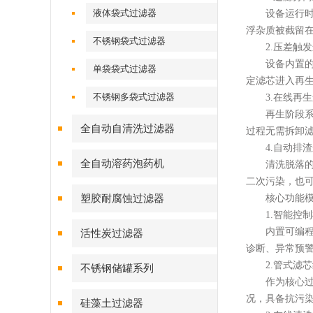
液体袋式过滤器
设备运行时待
浮杂质被截留
不锈钢袋式过滤器
2.压差触发
设备内置的高
单袋袋式过滤器
定滤芯进入再
不锈钢多袋式过滤器
3.在线再生
再生阶段系统
全自动自清洗过滤器
过程无需拆卸
4.自动排渣
全自动溶药泡药机
清洗脱落的固
二次污染，也
塑胶耐腐蚀过滤器
核心功能模
1.智能控制
内置可编程控
活性炭过滤器
诊断、异常预
2.管式滤芯
不锈钢储罐系列
作为核心过滤
况，具备抗污
硅藻土过滤器