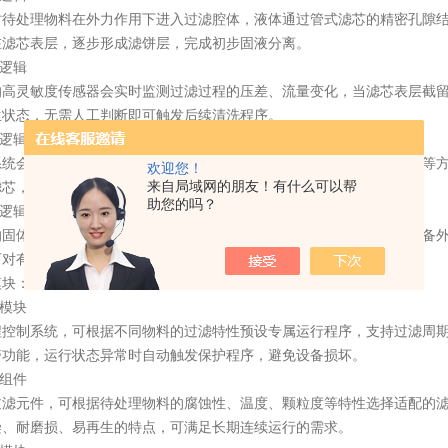
处理物料在外力作用下进入过滤腔体，液体通过管式滤芯的精密孔隙结
在滤芯表层，逐步形成滤饼层，完成初步固液分离。
逻辑
灵敏度传感器会实时监测过滤过程的压差、流量变化，当滤芯表层截留
生状态，无需人工判断即可触发后续清洗程序。
逻辑
会向过滤腔体内注入反向清洗介质，通过反向水流冲刷、脉冲振动等方
欢迎您！
来自局域网的朋友！有什么可以帮
滤芯，可在设备运行过程中快速完成。
助您的吗？
逻辑
体杂质会随清洗介质进入排渣通道，通过自动排污机构定期排出设备外
可对有回收价值的杂质进行资源化再利用。
块：
模块
制系统，可根据不同物料的过滤特性预设专属运行程序，支持过滤周期
警功能，运行状态异常时自动触发保护程序，避免设备损坏。
组件
元件，可根据待处理物料的腐蚀性、温度、颗粒度等特性选择适配的滤
染、耐磨损、易再生的特点，可满足长期连续运行的需求。