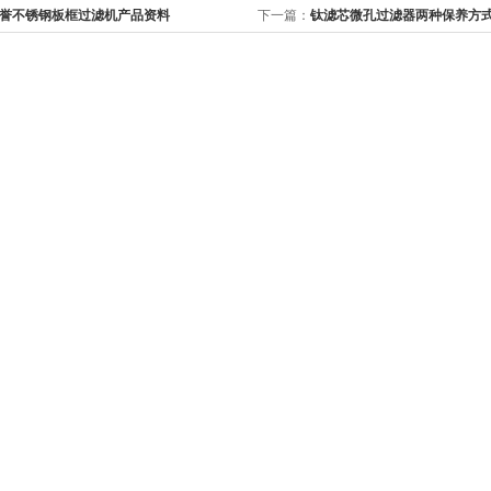
誉不锈钢板框过滤机产品资料
下一篇：
钛滤芯微孔过滤器两种保养方