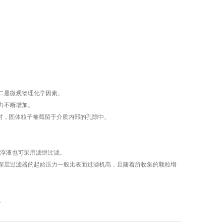
二是微观物理化学因素。
力不断增加。
时，固体粒子被截留于介质内部的孔隙中。
悬浮液也可采用滤饼过滤。
深层过滤器的起始压力一般比表面过滤机高，且随着所收集的颗粒增
。