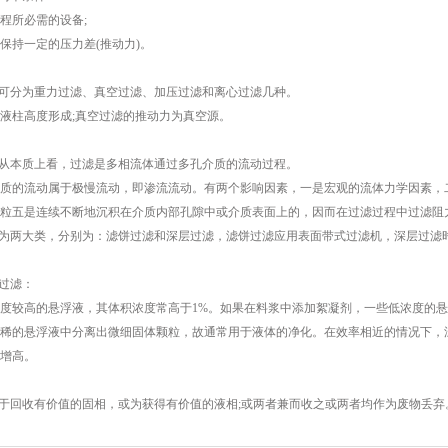
程所必需的设备;
保持一定的压力差(推动力)。
法可分为重力过滤、真空过滤、加压过滤和离心过滤几种。
液柱高度形成;真空过滤的推动力为真空源。
：从本质上看，过滤是多相流体通过多孔介质的流动过程。
质的流动属于极慢流动，即渗流流动。有两个影响因素，一是宏观的流体力学因素，
粒五是连续不断地沉积在介质内部孔隙中或介质表面上的，因而在过滤过程中过滤阻
分为两大类，分别为：滤饼过滤和深层过滤，滤饼过滤应用表面带式过滤机，深层过滤
层过滤：
度较高的悬浮液，其体积浓度常高于1%。如果在料浆中添加絮凝剂，一些低浓度的
稀的悬浮液中分离出微细固体颗粒，故通常用于液体的净化。在效率相近的情况下，
增高。
在于回收有价值的固相，或为获得有价值的液相;或两者兼而收之或两者均作为废物丢弃