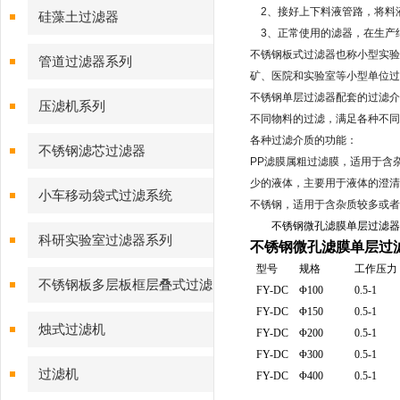
2
、接好上下料液管路，将料
硅藻土过滤器
3
、正常使用的滤器，在生产
不锈钢板式过滤器也称小型实验
管道过滤器系列
矿、医院和实验室等小型单位过
不锈钢单层过滤器配套的过滤介
压滤机系列
不同物料的过滤，满足各种不同
各种过滤介质的功能：
不锈钢滤芯过滤器
PP
滤膜属粗过滤膜，适用于含
少的液体，主要用于液体的澄清
小车移动袋式过滤系统
不锈钢，适用于含杂质较多或者
不锈钢微孔滤膜单层过滤器适
科研实验室过滤器系列
不锈钢微孔滤膜单层过
型号
规格
工作压力
不锈钢板多层板框层叠式过滤
FY-DC
Φ100
0.5-1
FY-DC
Φ150
0.5-1
器系列
烛式过滤机
FY-DC
Φ200
0.5-1
FY-DC
Φ300
0.5-1
过滤机
FY-DC
Φ400
0.5-1