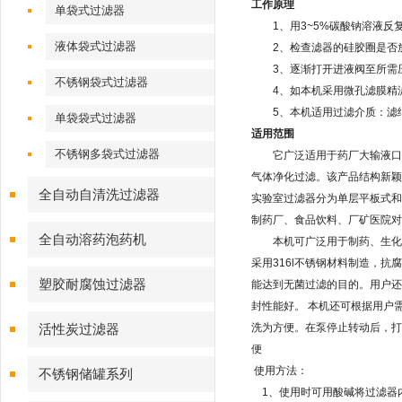
工作原理
单袋式过滤器
1
、用
3~5%
碳酸钠溶液反
液体袋式过滤器
2
、检查滤器的硅胶圈是否
3
、逐渐打开进液阀至所需
不锈钢袋式过滤器
4
、如本机采用微孔滤膜精
5
、本机适用过滤介质：滤
单袋袋式过滤器
适用范围
不锈钢多袋式过滤器
它广泛适用于药厂大输液口服
气体净化过滤。该产品结构新颖
全自动自清洗过滤器
实验室过滤器分为单层平板式和
制药厂、食品饮料、厂矿医院对
全自动溶药泡药机
本机可广泛用于制药、生化、
采用
316l
不锈钢材料制造，抗腐
塑胶耐腐蚀过滤器
能达到无菌过滤的目的。用户还
封性能好。
本机还可根据用户
洗为方便。在泵停止转动后，打
活性炭过滤器
便
使用方法：
不锈钢储罐系列
1
、使用时可用酸碱将过滤器