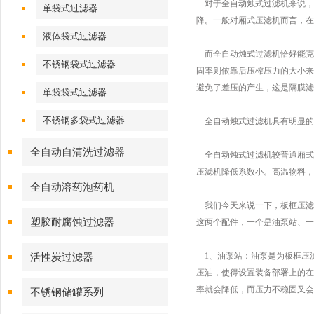
对于全自动烛式过滤机来说，
单袋式过滤器
降。一般对厢式压滤机而言，在
液体袋式过滤器
而全自动烛式过滤机恰好能克
不锈钢袋式过滤器
固率则依靠后压榨压力的大小来
避免了差压的产生，这是隔膜滤
单袋袋式过滤器
不锈钢多袋式过滤器
全自动烛式过滤机具有明显的
全自动自清洗过滤器
全自动烛式过滤机较普通厢式滤板
压滤机降低系数小。高温物料，
全自动溶药泡药机
我们今天来说一下，板框压滤
塑胶耐腐蚀过滤器
这两个配件，一个是油泵站、一
1、油泵站：油泵是为板框压
活性炭过滤器
压油，使得设置装备部署上的在
率就会降低，而压力不稳固又会
不锈钢储罐系列