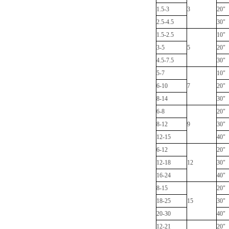
1.5-3
3
20"
2.5-4.5
30"
1.5-2.5
10"
3-5
5
20"
4.5-7.5
30"
5-7
10"
6-10
7
20"
8-14
30"
6-8
20"
8-12
9
30"
12-15
40"
6-12
20"
12-18
12
30"
16-24
40"
8-15
20"
18-25
15
30"
20-30
40"
12-21
20"