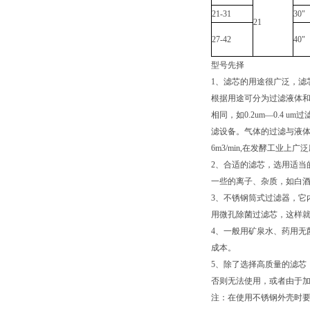
21-31
30"
21
27-42
40"
型号先择
1、滤芯的用途很广泛，滤
根据用途可分为过滤液体和气
相同，如0.2um—0.4 
滤设备。气体的过滤与液体过滤
6m3/min,在发酵工业上广
2、合适的滤芯，选用适当
一些的离子、杂质，如白酒
3、不锈钢筒式过滤器，它
用微孔除菌过滤芯，这样
4、一般用矿泉水、药用无
成本。
5、除了选择高质量的滤芯
否则无法使用，或者由于
注：在使用不锈钢外壳时