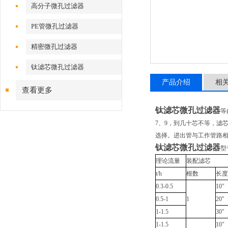
高分子微孔过滤器
PE管微孔过滤器
精密微孔过滤器
钛滤芯微孔过滤器
产品介绍
相
查看更多
钛滤芯微孔过滤器
等
7、9，到几十芯不等，滤芯
选择。进出管与工作管路
钛滤芯微孔过滤器
型
理论流量
装配滤芯
t/h
根数
长度
0.3-0.5
10"
0.5-1
1
20"
1-1.5
30"
1-1.5
10"