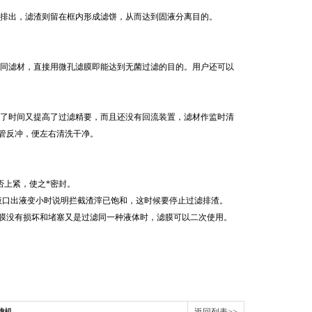
口排出，滤渣则留在框内形成滤饼，从而达到固液分离目的。
同滤材，直接用微孔滤膜即能达到无菌过滤的目的。用户还可以
了时间又提高了过滤精要，而且还没有回流装置，滤材作监时清
流管反冲，便左右清洗干净。
上紧，使之*密封。
和出液口出液变小时说明拦截渣滓已饱和，这时候要停止过滤排渣。
膜没有损坏和堵塞又是过滤同一种液体时，滤膜可以二次使用。