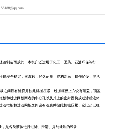
188@qq.com
经验制造而成的，本机广泛运用于化工、医药、石油环保等行
良，性能安全稳定，抗腐蚀，经久耐用，结构新颖，操作简便，灵活
板之间设有滤膜并彼此机械压紧，过滤框板上方设有顶盖，顶盖
框板和过滤网板两者的中心孔以及其上的密封圈构成过滤后液体
过滤框板和过滤网板之间设有滤膜并彼此机械压紧，它比起以往
行业，是各类液体进行过滤、澄清、提纯处理的设备。