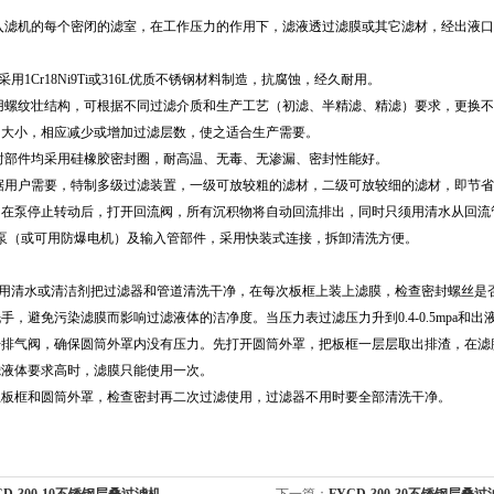
：
入滤机的每个密闭的滤室，在工作压力的作用下，滤液透过滤膜或其它滤材，经出液
用1Cr18Ni9Ti或316L优质不锈钢材料制造，抗腐蚀，经久耐用。
用螺纹壮结构，可根据不同过滤介质和生产工艺（初滤、半精滤、精滤）要求，更换不
的大小，相应减少或增加过滤层数，使之适合生产需要。
封部件均采用硅橡胶密封圈，耐高温、无毒、无渗漏、密封性能好。
据用户需要，特制多级过滤装置，一级可放较粗的滤材，二级可放较细的滤材，即节省
。在泵停止转动后，打开回流阀，所有沉积物将自动回流排出，同时只须用清水从回
（或可用防爆电机）及输入管部件，采用快装式连接，拆卸清洗方便。
清水或清洁剂把过滤器和管道清洗干净，在每次板框上装上滤膜，检查密封螺丝是否
手，避免污染滤膜而影响过滤液体的洁净度。当压力表过滤压力升到0.4-0.5mpa
开排气阀，确保圆筒外罩内没有压力。先打开圆筒外罩，把板框一层层取出排渣，在滤
滤液体要求高时，滤膜只能使用一次。
上板框和圆筒外罩，检查密封再二次过滤使用，过滤器不用时要全部清洗干净。