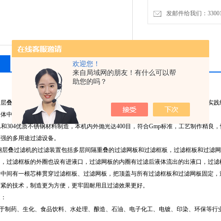
发邮件给我们：3300155
相关产品
留言询价
欢迎您！
来自局域网的朋友！有什么可以帮
助您的吗？
层叠过滤机是研发的一种新型层叠式液体过滤器，经我公司多年来生产过滤器的实践
液体中微小杂质进行过滤、澄清，提纯处理的设备。
和304优质不锈钢材料制造，本机内外抛光达400目，符合Gmp标准，工艺制作精
性强的多用途过滤设备。
层叠过滤机的过滤装置包括多层间隔重叠的过滤网板和过滤框板，过滤框板和过滤网
口，过滤框板的外圈也设有进液口，过滤网板的内圈有过滤后液体流出的出液口，过滤
，中间有一根芯棒贯穿过滤框板、过滤网板，把顶盖与所有过滤框板和过滤网板固定，
压紧的技术，制造更为方便，更牢固耐用且过滤效果更好。
用途：
于制药、生化、食品饮料、水处理、酿造、石油、电子化工、电镀、印染、环保等