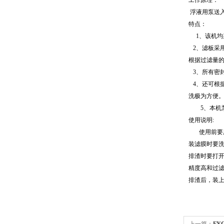
工作原理
浮液用泵送
特点：
1、该机均采
2、滤板采
根据过滤量
3、所有密
4、还可根
洗极为方便
5、本机泵
使用说明:
使用前要用
装滤膜时要洗
排渣时要打
精度高和过
排渣后，装